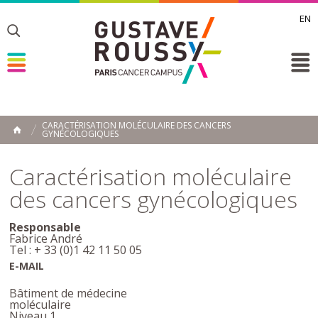
EN
Toggle
Toggle
Toggle
CARACTÉRISATION MOLÉCULAIRE DES CANCERS
GYNÉCOLOGIQUES
ACCUEIL
Toggle
Caractérisation moléculaire
des cancers gynécologiques
Responsable
Fabrice André
Tel : + 33 (0)1 42 11 50 05
E-MAIL
Bâtiment de médecine
moléculaire
Niveau 1