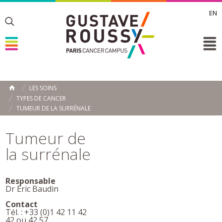
EN
Toggle
Toggle
Toggle
LES SOINS
ACCUEIL
TYPES DE CANCER
Toggle
TUMEUR DE LA SURRÉNALE
Tumeur de
la surrénale
Responsable
Dr Eric Baudin
Contact
Tél. : +33 (0)1 42 11 42
42 ou 42 57