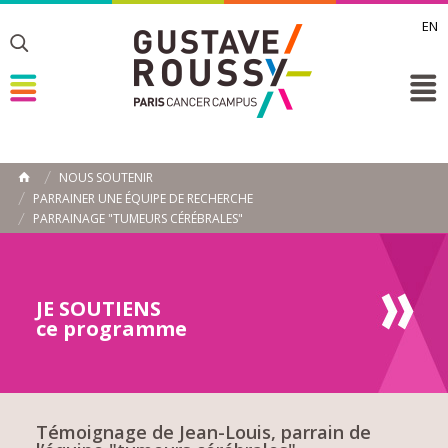
EN
Toggle
Toggle
Toggle
NOUS SOUTENIR
ACCUEIL
PARRAINER UNE ÉQUIPE DE RECHERCHE
Toggle
PARRAINAGE "TUMEURS CÉRÉBRALES"
JE SOUTIENS
ce programme
Témoignage de Jean-Louis, parrain de