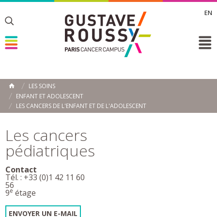
EN
Toggle
Toggle
Toggle
LES SOINS
ACCUEIL
ENFANT ET ADOLESCENT
Toggle
LES CANCERS DE L'ENFANT ET DE L'ADOLESCENT
Les cancers
pédiatriques
Contact
Tél. : +33 (0)1 42 11 60
56
e
9
étage
ENVOYER UN E-MAIL