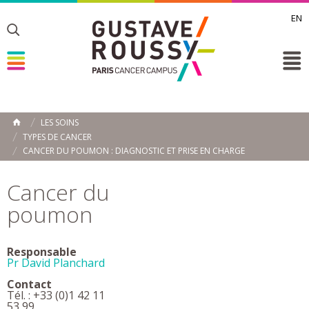
EN
Toggle
Toggle
Toggle
LES SOINS
ACCUEIL
TYPES DE CANCER
Toggle
CANCER DU POUMON : DIAGNOSTIC ET PRISE EN CHARGE
Cancer du
poumon
Responsable
Pr David Planchard
Contact
Tél. : +33 (0)1 42 11
53 99