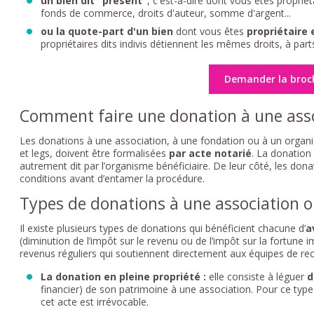
un bien dit "présent"
, c'est-à-dire dont vous êtes propriét
fonds de commerce, droits d'auteur, somme d'argent...
ou la quote-part d'un bien
dont vous êtes
propriétaire 
propriétaires dits indivis détiennent les mêmes droits, à part
Demander la broc
Comment faire une donation à une asso
Les donations à une association, à une fondation ou à un organis
et legs, doivent être formalisées
par acte notarié
. La donation 
autrement dit par l’organisme bénéficiaire. De leur côté, les don
conditions avant d’entamer la procédure.
Types de donations à une association 
Il existe plusieurs types de donations qui bénéficient chacune d’
a
(diminution de l’impôt sur le revenu ou de l’impôt sur la fortune 
revenus réguliers qui soutiennent directement aux équipes de re
La donation en pleine propriété :
elle consiste à léguer
d
financier) de son patrimoine à une association. Pour ce typ
cet acte est irrévocable.