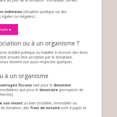
aire au jour de la donation : immeuble, terrain,
en indivision
(situation juridique où des
s égales ou inégales)..
hure ►
ciation ou à un organisme ?
me d’utilité publique ou habilité à recevoir des dons
doit ensuite être acceptée par le donataire,
ateurs doivent eux aussi respecter quelques
ou à un organisme
vantages fiscaux
tant pour le
donateur
immobilière) que pour le
donataire
(perception de
cherche).
e son vivant
un bien (mobilier, immobilier ou
e de donation, des
frais de notaire
sont à payer et