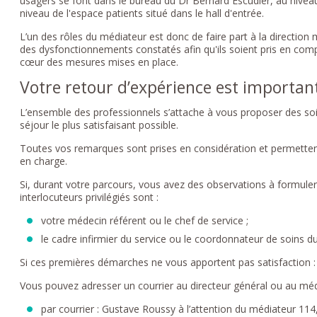
usagers se font dans le bureau du Dr Bernard Escudier, au nivea
niveau de l'espace patients situé dans le hall d'entrée.
L’un des rôles du médiateur est donc de faire part à la directio
des dysfonctionnements constatés afin qu'ils soient pris en comp
cœur des mesures mises en place.
Votre retour d’expérience est important, 
L’ensemble des professionnels s’attache à vous proposer des soin
séjour le plus satisfaisant possible.
Toutes vos remarques sont prises en considération et permettent d
en charge.
Si, durant votre parcours, vous avez des observations à formuler 
interlocuteurs privilégiés sont :
votre médecin référent ou le chef de service ;
le cadre infirmier du service ou le coordonnateur de soins 
Si ces premières démarches ne vous apportent pas satisfaction :
Vous pouvez adresser un courrier au directeur général ou au médi
par courrier : Gustave Roussy à l’attention du médiateur 114,