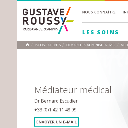
NOUS CONNAÎTRE
IN
Toggle
Toggle
LES SOINS
Toggle
INFOS PATIENTS
DÉMARCHES ADMINISTRATIVES
MÉD
ACCUEIL
Toggle
Médiateur médical
Dr Bernard Escudier
+33 (0)1 42 11 48 99
ENVOYER UN E-MAIL