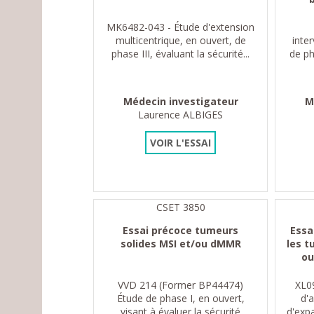
MK6482-043 - Étude d'extension
multicentrique, en ouvert, de
inte
phase III, évaluant la sécurité...
de ph
Médecin investigateur
M
Laurence ALBIGES
VOIR L'ESSAI
CSET 3850
Essai précoce tumeurs
Essa
solides MSI et/ou dMMR
les t
ou
VVD 214 (Former BP44474)
XL09
Étude de phase I, en ouvert,
d'
visant à évaluer la sécurité
d'expa