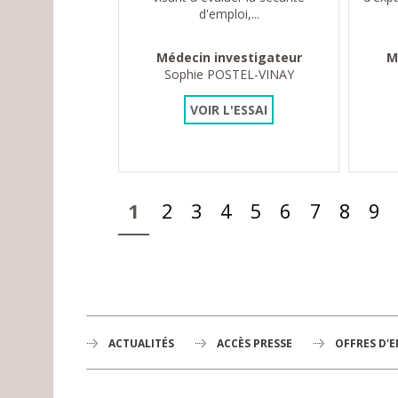
d'emploi,...
Médecin investigateur
M
Sophie POSTEL-VINAY
VOIR L'ESSAI
Pages
1
2
3
4
5
6
7
8
9
ACTUALITÉS
ACCÈS PRESSE
OFFRES D'