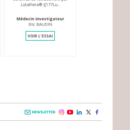
Lutathera® ([177Lu...
Médecin investigateur
Eric BAUDIN
VOIR L'ESSAI
Newsletter
instagram
youtube
linkedin
twitter
facebook