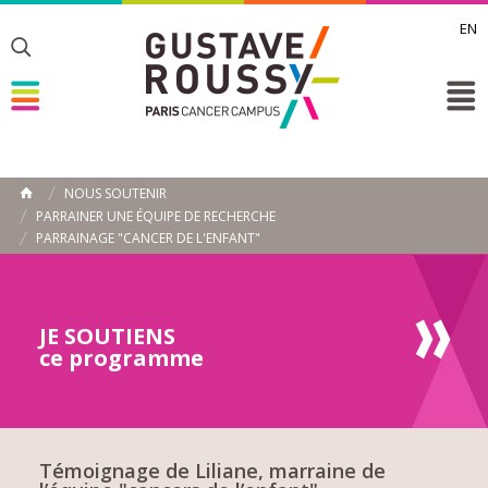
EN
Toggle
Toggle
Toggle
NOUS SOUTENIR
ACCUEIL
PARRAINER UNE ÉQUIPE DE RECHERCHE
Toggle
PARRAINAGE "CANCER DE L'ENFANT"
JE SOUTIENS
ce programme
Témoignage de Liliane, marraine de