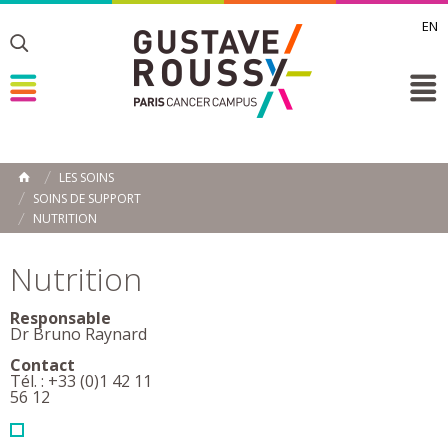
EN
Toggle
Toggle
Toggle
LES SOINS
ACCUEIL
SOINS DE SUPPORT
Toggle
NUTRITION
Nutrition
Responsable
Dr Bruno Raynard
Contact
Tél. : +33 (0)1 42 11
56 12