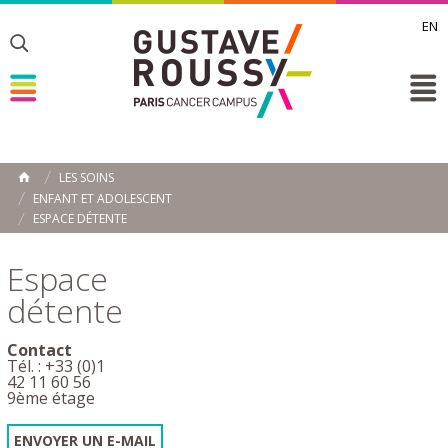
EN
Toggle
Toggle
Toggle
LES SOINS
ACCUEIL
ENFANT ET ADOLESCENT
Toggle
ESPACE DÉTENTE
Espace
détente
Contact
Tél. : +33 (0)1
42 11 60 56
9ème étage
ENVOYER UN E-MAIL