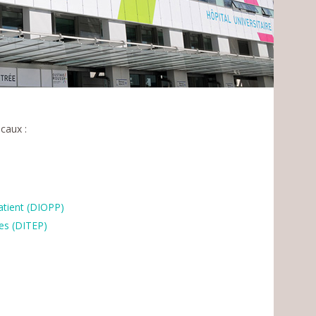
caux :
)
atient (DIOPP)
ces (DITEP)