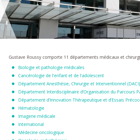
Gustave Roussy comporte 11 départements médicaux et chirurgi
Biologie et pathologie médicales
Cancérologie de l'enfant et de l'adolescent
Département Anesthésie, Chirurgie et Interventionnel (DACI
Département Interdisciplinaire d’Organisation du Parcours P
Département d’Innovation Thérapeutique et d’Essais Préco
Hématologie
Imagerie médicale
International
Médecine oncologique