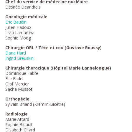
Chef du service de médecine nucléaire
Désirée Deandreis
Oncologie médicale
Eric Baudin
Julien Hadoux
Livia Lamartina
Sophie Moog
Chirurgie ORL / Tête et cou (Gustave Roussy)
Dana Hartl
Ingrid Breuskin
Chirurgie thoracique (Hôpital Marie Lannelongue)
Dominique Fabre
Elie Fadel
Olaf Mercier
Sacha Mussot
Orthopédie
Sylvain Briand (Kremlin-Bicêtre)
Radiologie
Marie Attard
Sophie Bidault
Elisabeth Girard