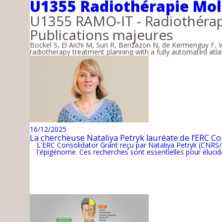
U1355 Radiothérapie Molé
U1355 RAMO-IT - Radiothérap
Publications majeures
Bockel S, El Aichi M, Sun R, Benzazon N, de Kermenguy F, Ve
radiotherapy treatment planning with a fully automated atl
16/12/2025
La chercheuse Nataliya Petryk lauréate de l’ERC C
L'ERC Consolidator Grant reçu par Nataliya Petryk (CNRS
l'épigénome. Ces recherches sont essentielles pour élucider