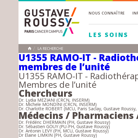
NOUS CONNAÎTRE
IN
Toggle
Toggle
LES SOINS
Toggle
LA RECHERCHE
ACCUEIL
U1355 RAMO-IT - Radiothé
membres de l’unité
Toggle
U1355 RAMO-IT - Radiothérap
Membres de l’unité
Chercheurs
Dr. Lydia MEZIANI (CRCN, INSERM)
Dr. Michele MONDINI (CRCN, INSERM)
Dr. Charlotte ROBERT (MCU, Paris Saclay, Gustave Roussy
Médecins / Pharmaciens /
Dr. Frédéric DHERMAIN (PH, Gustave Roussy)
Dr. Sébastien GOUY (PU-PH, Gustave Roussy)
Dr. Antonin LEVY (PH, MCU, Gustave Roussy)
Dr Elaine LIMKIN (PH, Gustave Roussy)