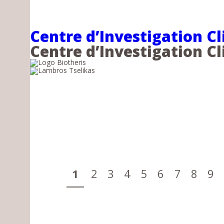
Centre d’Investigation Cl
Centre d’Investigation Cl
Pages
1
2
3
4
5
6
7
8
9