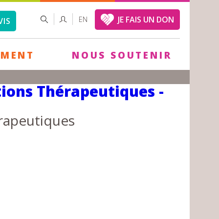
FORMULAIRE
RECHERCHER
JE FAIS UN DON
EN
VIS
DE
RECHERCHE
EMENT
NOUS SOUTENIR
ions Thérapeutiques -
rapeutiques