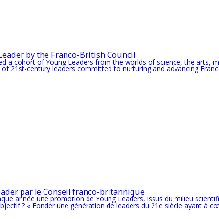
eader by the Franco-British Council
cted a cohort of Young Leaders from the worlds of science, the arts,
of 21st-century leaders committed to nurturing and advancing Franco-B
er par le Conseil franco-britannique
haque année une promotion de Young Leaders, issus du milieu scientif
jectif ? « Fonder une génération de leaders du 21e siècle ayant à cœur 