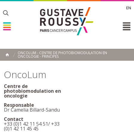
EN
Toggle
Toggle
Toggle
ONCOLUM - CENTRE DE PHOTOBIOMODULATION EN
ONCOLOGIE - PRINCIPES
ACCUEIL
Toggle
OncoLum
Centre de
photobiomodulation en
oncologie
Responsable
Dr Camelia Billard-Sandu
Contact
+33 (0)1 42 11 54 51/ +33
(0)1 42 11 45 45