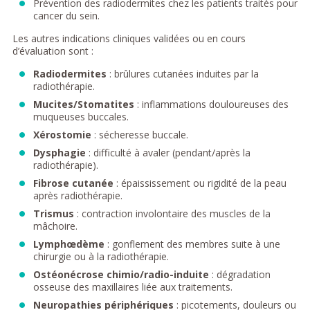
Prévention des radiodermites chez les patients traités pour
cancer du sein.
Les autres indications cliniques validées ou en cours
d’évaluation sont :
Radiodermites
: brûlures cutanées induites par la
radiothérapie.
Mucites/Stomatites
: inflammations douloureuses des
muqueuses buccales.
Xérostomie
: sécheresse buccale.
Dysphagie
: difficulté à avaler (pendant/après la
radiothérapie).
Fibrose cutanée
: épaississement ou rigidité de la peau
après radiothérapie.
Trismus
: contraction involontaire des muscles de la
mâchoire.
Lymphœdème
: gonflement des membres suite à une
chirurgie ou à la radiothérapie.
Ostéonécrose chimio/radio-induite
: dégradation
osseuse des maxillaires liée aux traitements.
Neuropathies périphériques
: picotements, douleurs ou