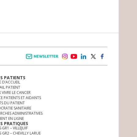
Newsletter
instagram
youtube
linkedin
twitter
facebook
OS PATIENTS
E D’ACCUEIL
AIL PATIENT
 VIVRE LE CANCER
CE PATIENTS ET AIDANTS
TS DU PATIENT
CRATIE SANITAIRE
RCHES ADMINISTRATIVES
MENT EN LIGNE
OS PRATIQUES
 GR1 – VILLEJUIF
S GR2 – CHEVILLY LARUE