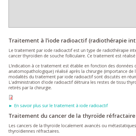
Traitement à l’iode radioactif (radiothérapie in
Le traitement par iode radioactif est un type de radiothérapie int
cancer thyroïdien de souche folliculaire. Ce traitement est réalis
L’indication à ce traitement est établie en fonction des donnée
anatomopathologique) réalisé après la chirurgie (importance de l'ex
modalités du traitement par iode radioactif sont discutés en réuni
L'administration d'iode radioactif détruira les restes de tissu th
retirés par la chirurgie.
► En savoir plus sur le traitement à iode radioactif
Traitement du cancer de la thyroïde réfractaire
Les cancers de la thyroïde localement avancés ou métastatiques 
thyroïdiennes réfractaires.