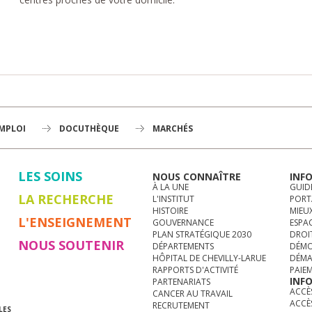
EMPLOI
DOCUTHÈQUE
MARCHÉS
LES SOINS
NOUS CONNAÎTRE
INF
À LA UNE
GUID
LA RECHERCHE
L'INSTITUT
PORT
HISTOIRE
MIEUX
L'ENSEIGNEMENT
GOUVERNANCE
ESPA
PLAN STRATÉGIQUE 2030
DROI
NOUS SOUTENIR
DÉPARTEMENTS
DÉMO
HÔPITAL DE CHEVILLY-LARUE
DÉMA
RAPPORTS D'ACTIVITÉ
PAIE
INF
PARTENARIATS
ACCÈS
CANCER AU TRAVAIL
ACCÈ
RECRUTEMENT
LES