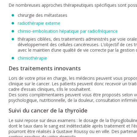
De nombreuses approches thérapeutiques spécifiques sont possi
chirurgie des métastases
radiothérapie externe
chimio-embolisation hépatique par radiofréquence
thérapies ciblées, des traitements administrés par voie oral
développement des cellules cancéreuses. L’objectif de ces t
avec le maintien d’une qualité de vie correcte par la gestion 
chimiothérapie
Des traitements innovants
Lors de votre prise en charge, les médecins peuvent vous propos
clinique sur le cancer. Les patients peuvent donc recevoir un tr
cadre d’essais cliniques, s’ils le souhaitent.
Des soins complémentaires peuvent vous être proposés selon vos
psychologique, nutritionnelle, de la douleur, consultation infirmiè
Suivi du cancer de la thyroïde
Le suivi repose sur deux examens : le dosage de la thyroglobuline
dont le taux dans le sang est indétectable après traitement et l'é
pourront être réalisés à Gustave Roussy ou en ville. Des parten
centres proches de votre domicile.