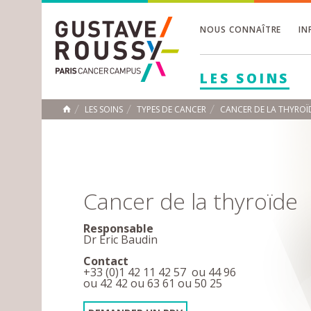
NOUS CONNAÎTRE
IN
Toggle
Toggle
LES SOINS
Toggle
LES SOINS
TYPES DE CANCER
CANCER DE LA THYROÏ
ACCUEIL
Toggle
Cancer de la thyroïde
Responsable
Dr Eric Baudin
Contact
+33 (0)1 42 11 42 57 ou 44 96
ou 42 42 ou 63 61 ou 50 25