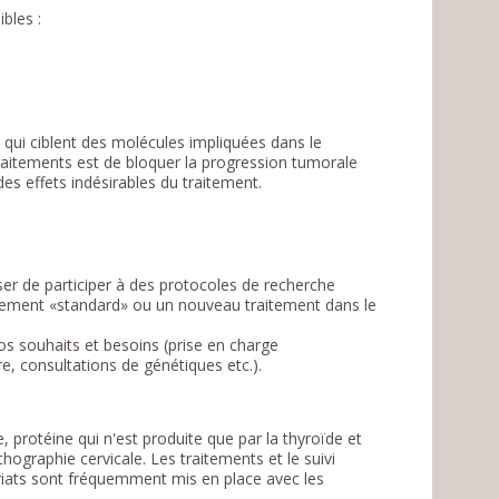
bles :
e qui ciblent des molécules impliquées dans le
raitements est de bloquer la progression tumorale
des effets indésirables du traitement.
er de participer à des protocoles de recherche
aitement «standard» ou un nouveau traitement dans le
 souhaits et besoins (prise en charge
re, consultations de génétiques etc.).
, protéine qui n'est produite que par la thyroïde et
chographie cervicale. Les traitements et le suivi
ariats sont fréquemment mis en place avec les