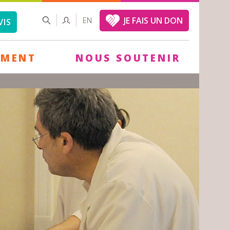
FORMULAIRE
RECHERCHER
JE FAIS UN DON
EN
VIS
DE
RECHERCHE
EMENT
NOUS SOUTENIR