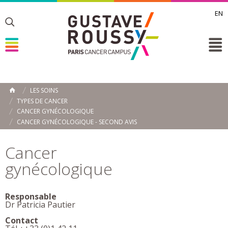
EN
Toggle
Toggle
Toggle
LES SOINS
ACCUEIL
TYPES DE CANCER
Toggle
CANCER GYNÉCOLOGIQUE
CANCER GYNÉCOLOGIQUE - SECOND AVIS
Cancer
gynécologique
Responsable
Dr Patricia Pautier
Contact