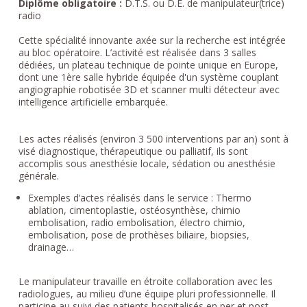
Diplôme obligatoire :
D.T.S. ou D.E. de manipulateur(trice)
radio
Cette spécialité innovante axée sur la recherche est intégrée
au bloc opératoire. L’activité est réalisée dans 3 salles
dédiées, un plateau technique de pointe unique en Europe,
dont une 1ère salle hybride équipée d'un système couplant
angiographie robotisée 3D et scanner multi détecteur avec
intelligence artificielle embarquée.
Les actes réalisés (environ 3 500 interventions par an) sont à
visé diagnostique, thérapeutique ou palliatif, ils sont
accomplis sous anesthésie locale, sédation ou anesthésie
générale.
Exemples d’actes réalisés dans le service : Thermo
ablation, cimentoplastie, ostéosynthèse, chimio
embolisation, radio embolisation, électro chimio,
embolisation, pose de prothèses biliaire, biopsies,
drainage…
Le manipulateur travaille en étroite collaboration avec les
radiologues, au milieu d’une équipe pluri professionnelle. Il
participe au suivi des patients hospitalisés en per et post