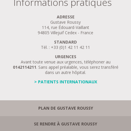
Informations pratiques
ADRESSE
Gustave Roussy
114, rue Édouard-Vaillant
94805 Villejuif Cedex - France
STANDARD
Tél. : +33 (0)1 42 11 42 11
URGENCES
Avant toute venue aux urgences, téléphoner au
0142114211
. Sans appel préalable, vous serez transféré
dans un autre hôpital.
> PATIENTS INTERNATIONAUX
PLAN DE GUSTAVE ROUSSY
SE RENDRE À GUSTAVE ROUSSY