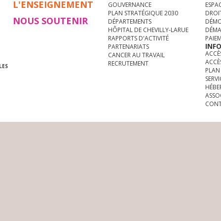
L'ENSEIGNEMENT
GOUVERNANCE
ESPA
PLAN STRATÉGIQUE 2030
DROI
NOUS SOUTENIR
DÉPARTEMENTS
DÉMO
HÔPITAL DE CHEVILLY-LARUE
DÉMA
RAPPORTS D'ACTIVITÉ
PAIE
INF
PARTENARIATS
ACCÈS
CANCER AU TRAVAIL
ACCÈ
RECRUTEMENT
LES
PLAN 
SERVI
HÉBE
ASSO
CONT