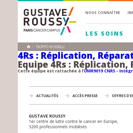
NOUS CONNAÎTRE
IN
Toggle
Toggle
LES SOINS
Toggle
FILIPPO ROSSELLI
ACCUEIL
4Rs : Réplication, Répar
Equipe 4Rs : Réplication
Toggle
Cette équipe est rattachée à l’
UMR9019 CNRS - Intégr
ACTUALITÉS
ACCÈS PRESSE
OFFRES D'
GUSTAVE ROUSSY
1er centre de lutte contre le cancer en Europe,
3200 professionnels mobilisés