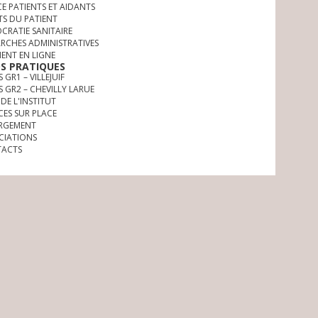
CE PATIENTS ET AIDANTS
TS DU PATIENT
CRATIE SANITAIRE
RCHES ADMINISTRATIVES
MENT EN LIGNE
OS PRATIQUES
 GR1 – VILLEJUIF
S GR2 – CHEVILLY LARUE
DE L'INSTITUT
CES SUR PLACE
RGEMENT
CIATIONS
ACTS