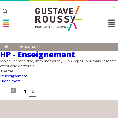
FR
Toggle
Toggle
Toggle
L'ENSEIGNEMENT
HOME
HP - Enseignement
Molecular medicine, immunotherapy, DNA repair, our main research
axesEcole doctorale
Thème:
L'enseignement
about HP - Enseignement
Read more
Pages
1
2
«
first